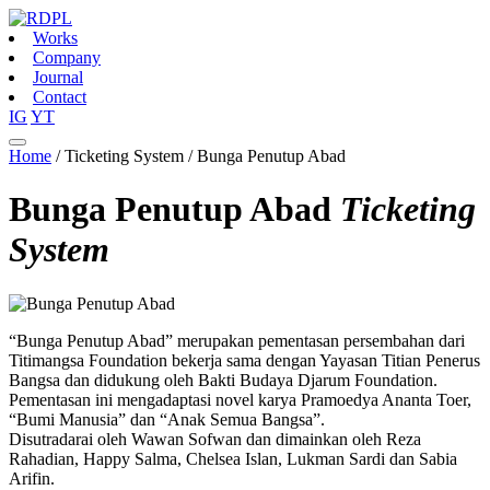
Works
Company
Journal
Contact
IG
YT
Home
/
Ticketing System
/
Bunga Penutup Abad
Bunga Penutup Abad
Ticketing
System
“Bunga Penutup Abad” merupakan pementasan persembahan dari
Titimangsa Foundation bekerja sama dengan Yayasan Titian Penerus
Bangsa dan didukung oleh Bakti Budaya Djarum Foundation.
Pementasan ini mengadaptasi novel karya Pramoedya Ananta Toer,
“Bumi Manusia” dan “Anak Semua Bangsa”.
Disutradarai oleh Wawan Sofwan dan dimainkan oleh Reza
Rahadian, Happy Salma, Chelsea Islan, Lukman Sardi dan Sabia
Arifin.