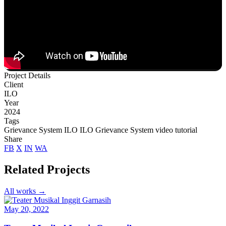
Project Details
Client
ILO
Year
2024
Tags
Grievance System
ILO
ILO Grievance System
video tutorial
Share
FB
X
IN
WA
Related Projects
All works →
May 20, 2022